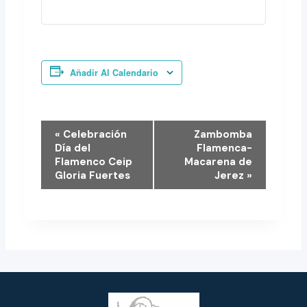
Añadir Al Calendario
N
«
Celebración
Zambomba
Día del
Flamenca-
A
Flamenco Ceip
Macarena de
Gloria Fuertes
Jerez
»
V
E
G
A
C