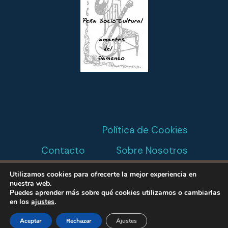
I
Ó
N
D
E
L
E
Política de Cookies
V
Contacto
Sobre Nosotros
E
Utilizamos cookies para ofrecerte la mejor experiencia en
© 2026 Peña Flamenca - Amantes del
nuestra web.
N
Puedes aprender más sobre qué cookies utilizamos o cambiarlas
Flamenco -
Diseño Marketing Granada
en los
ajustes
.
T
Aceptar
Rechazar
Ajustes