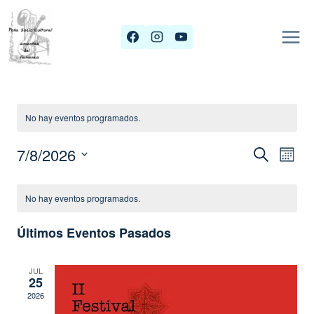
Saltar
al
contenido
No hay eventos programados.
7/8/2026
Navega
Buscar
Nav
Mes
Selecciona
De
De
Calendario
la
No hay eventos programados.
Búsque
Vis
De
fecha.
Y
Últimos Eventos Pasados
Eventos
De
Vistas
Eve
JUL
De
25
2026
Evento