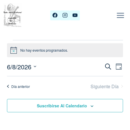
Saltar
al
contenido
Eventos
No hay eventos programados.
Aviso
En
6/8/2026
Navega
Buscar
Nav
Día
Selecciona
De
De
6
la
Siguiente Día
Búsque
Día anterior
Vis
fecha.
Agosto,
Y
De
Suscribirse Al Calendario
Vistas
Eve
2026
De